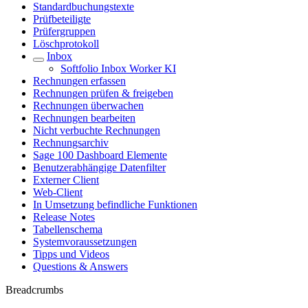
Standardbuchungstexte
Prüfbeteiligte
Prüfergruppen
Löschprotokoll
Inbox
Softfolio Inbox Worker KI
Rechnungen erfassen
Rechnungen prüfen & freigeben
Rechnungen überwachen
Rechnungen bearbeiten
Nicht verbuchte Rechnungen
Rechnungsarchiv
Sage 100 Dashboard Elemente
Benutzerabhängige Datenfilter
Externer Client
Web-Client
In Umsetzung befindliche Funktionen
Release Notes
Tabellenschema
Systemvoraussetzungen
Tipps und Videos
Questions & Answers
Breadcrumbs