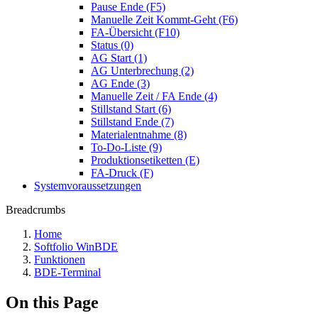
Pause Ende (F5)
Manuelle Zeit Kommt-Geht (F6)
FA-Übersicht (F10)
Status (0)
AG Start (1)
AG Unterbrechung (2)
AG Ende (3)
Manuelle Zeit / FA Ende (4)
Stillstand Start (6)
Stillstand Ende (7)
Materialentnahme (8)
To-Do-Liste (9)
Produktionsetiketten (E)
FA-Druck (F)
Systemvoraussetzungen
Breadcrumbs
Home
Softfolio WinBDE
Funktionen
BDE-Terminal
On this Page